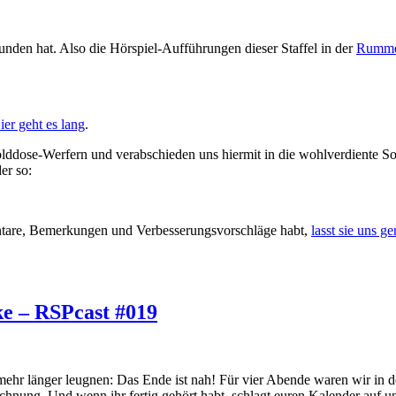
efunden hat. Also die Hörspiel-Aufführungen dieser Staffel in der
Rummel
ier geht es lang
.
olddose-Werfern und verabschieden uns hiermit in die wohlverdiente 
er so:
ntare, Bemerkungen und Verbesserungsvorschläge habt,
lasst sie uns 
ke – RSPcast #019
t mehr länger leugnen: Das Ende ist nah! Für vier Abende waren wir in
eichnung. Und wenn ihr fertig gehört habt, schlagt euren Kalender auf un