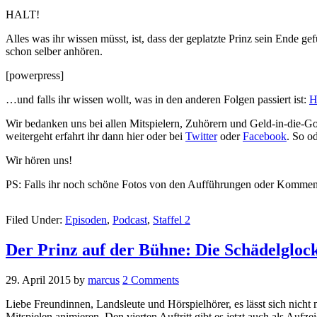
HALT!
Alles was ihr wissen müsst, ist, dass der geplatzte Prinz sein Ende g
schon selber anhören.
[powerpress]
…und falls ihr wissen wollt, was in den anderen Folgen passiert ist:
H
Wir bedanken uns bei allen Mitspielern, Zuhörern und Geld-in-die-G
weitergeht erfahrt ihr dann hier oder bei
Twitter
oder
Facebook
. So od
Wir hören uns!
PS: Falls ihr noch schöne Fotos von den Aufführungen oder Komme
Filed Under:
Episoden
,
Podcast
,
Staffel 2
Der Prinz auf der Bühne: Die Schädelgloc
29. April 2015
by
marcus
2 Comments
Liebe Freundinnen, Landsleute und Hörspielhörer, es lässt sich nich
Mitspielen animieren. Den vierten Auftritt gibt es jetzt auch als Aufz