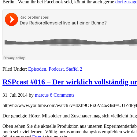
Berlin.. Wenn ihr bei Facebook seid, könnt ihr auch gerne
dort zusag
Filed Under:
Episoden
,
Podcast
,
Staffel 2
RSPcast #016 – Der wirklich vollständig u
31. Juli 2014
by
marcus
6 Comments
httpvh://www.youtube.com/watch?v=4Zh9OEx6V4o&list=UUZd
Der geneigte Hörer, Mitspieler und Zuschauer mag sich vielleicht fra
Oben sehen Sie die aktuelle Produktion aus unseren Experimentierlabo
noch sehr viel lernen. Völlig unzusammenhangslos empfehlen wir da