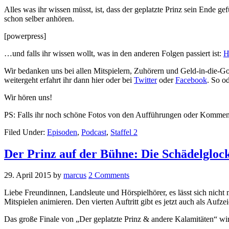
Alles was ihr wissen müsst, ist, dass der geplatzte Prinz sein Ende g
schon selber anhören.
[powerpress]
…und falls ihr wissen wollt, was in den anderen Folgen passiert ist:
H
Wir bedanken uns bei allen Mitspielern, Zuhörern und Geld-in-die-G
weitergeht erfahrt ihr dann hier oder bei
Twitter
oder
Facebook
. So od
Wir hören uns!
PS: Falls ihr noch schöne Fotos von den Aufführungen oder Komme
Filed Under:
Episoden
,
Podcast
,
Staffel 2
Der Prinz auf der Bühne: Die Schädelgloc
29. April 2015
by
marcus
2 Comments
Liebe Freundinnen, Landsleute und Hörspielhörer, es lässt sich nich
Mitspielen animieren. Den vierten Auftritt gibt es jetzt auch als Aufz
Das große Finale von „Der geplatzte Prinz & andere Kalamitäten“ wi