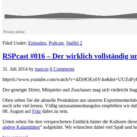
Filed Under:
Episoden
,
Podcast
,
Staffel 2
RSPcast #016 – Der wirklich vollständig u
31. Juli 2014
by
marcus
6 Comments
httpvh://www.youtube.com/watch?v=4Zh9OEx6V4o&list=UUZd
Der geneigte Hörer, Mitspieler und Zuschauer mag sich vielleicht fra
Oben sehen Sie die aktuelle Produktion aus unseren Experimentierlabo
noch sehr viel lernen. Völlig unzusammenhangslos empfehlen wir da
08. August auf
Fritz
dabei zu sein.
Unten sehen Sie den versprochenen Einblick hinter die Kulissen die
andere Kalamitäten
“ aufgeklärt. Wir wünschen dabei viel Spaß und ho