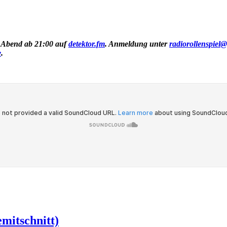
n Abend ab 21:00 auf
detektor.fm
. Anmeldung unter
radiorollenspiel@
e
.
emitschnitt)