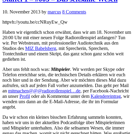
10. November 2013
by
marcus
8 Comments
httpvh://youtu.be/ccNRuyEw_Qw
Haben wir eigentlich schon erwähnt, dass wir am 18. November um
20:00 Uhr mit einer neuen Folge Radiorollenspiel anfangen? Tun
wir. Per Webstream, mit professioneller Audiotechnik aus den
Studios des
MIZ Babelsberg
, mit Sprecherin, Sprechern,
Tontechniker und einem Skript, das ganz schon ganz schön weit
gediehen ist.
Aber uns fehlt noch was:
Mitspieler
. Wir werden per Skype oder
Telefon erreichbar sein, die technischen Details erklären wir euch
noch hier und in der Sendung. Aber wir möchten dieses Mal dazu
aufrufen, sich auf jeden Fall vorher anzumelden. Das geht per Mail
an
mitmachen@@@radiorollenspiel…de
, per Facebook-Nachricht
an unser
Profil
oder als Kommentar unter dem
Kalendereintrag
, wir
wenden uns dann an die E-Mail-Adresse, die ihr im Formular
angebt.
Da wir schon ein kleines bisschen Erfahrung sammeln konnten,
haben wir uns in der aktuellen Podcastfolge über Mitspielerinnen
und Mitspieler unterhalten. Also die seltsamen Wesen, die immer
genau das machen, womit wir nicht gerechnet hätten. Was großartig