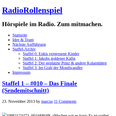
RadioRollenspiel
Hörspiele im Radio. Zum mitmachen.
Startseite
Idee & Team
Nächste Aufführung
Staffel-Archiv
Staffel 0: Enkis vergessene Kinder
Staffel 1: Jakobs goldener Käfig
Staffel 2: Der geplatzte Prinz & andere Kalamitäten
Staffel 3: Im Grab der Mondwandler
Impressum
Staffel 1 – #010 – Das Finale
(Sendemitschnitt)
23. November 2013
by
marcus
11 Comments
Machen wir es kurz: Es ist vorbei.