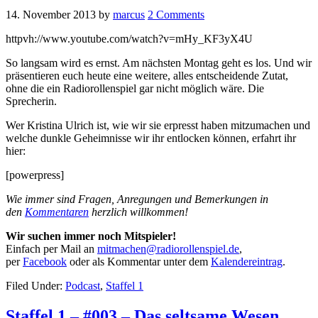
14. November 2013
by
marcus
2 Comments
httpvh://www.youtube.com/watch?v=mHy_KF3yX4U
So langsam wird es ernst. Am nächsten Montag geht es los. Und wir
präsentieren euch heute eine weitere, alles entscheidende Zutat,
ohne die ein Radiorollenspiel gar nicht möglich wäre. Die
Sprecherin.
Wer Kristina Ulrich ist, wie wir sie erpresst haben mitzumachen und
welche dunkle Geheimnisse wir ihr entlocken können, erfahrt ihr
hier:
[powerpress]
Wie immer sind Fragen, Anregungen und Bemerkungen in
den
Kommentaren
herzlich willkommen!
Wir suchen immer noch Mitspieler!
Einfach per Mail an
mitmachen@radiorollenspiel.de
,
per
Facebook
oder als Kommentar unter dem
Kalendereintrag
.
Filed Under:
Podcast
,
Staffel 1
Staffel 1 – #003 – Das seltsame Wesen