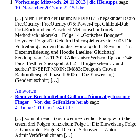
Vorhersage Mittwoch, 20.11.2013 | die Hörsuppe
sagt:
19. November 2013 um 21:15 Uhr
[…] Mein Freund der Baum: MFDB017 Kriegskinder Radio
FreeQuency: FreeQuency 075: Power-Pop, Chillout-Dub,
Post-Rock und ein Abschied Methodisch inkorrekt:
Methodisch inkorrekt – Folge 14 „Gotisches Bouquet“
Polyeder: Folge 47: Geld im Rollenspiel vorzeiten: 005 Die
Vertreibung aus dem Paradies working draft: Revision 145:
Dezentralisierung und Hoodie Lateline: Glückstag! –
Sendung vom 18.11.2013 Alles außer Weizen: Episode 346
Faust Festbier Sneakpod: #312 – Brügge sehen … und
sterben? INSERT MOIN: IM883: Dragon’s Crown
Radiorollenspiel: Phase II #006 – Die Einweisung
(Sendemitschnitt) […]
Antworten
Benutze Brechmittel mit Gollum – Nimm abgebissener
Finger – Von der Seifenkiste herab
sagt:
4. Januar 2019 um 13:40 Uhr
[…] könnt ihr euch (auch wenn es zeitlich knapp wird) die
ersten drei Folgen reinziehen: Folge 1: Die Einweisung Folge
2: Ganz unten Folge 3: Die drei Schlösser … Autor
AdminVeröffentlicht am […]