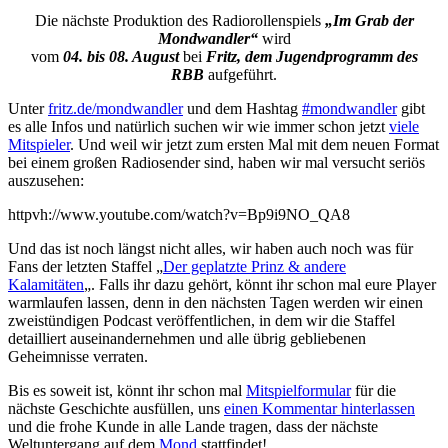
Die nächste Produktion des Radiorollenspiels
„Im Grab der
Mondwandler“
wird
vom
04. bis 08. August
bei
Fritz, dem Jugendprogramm des
RBB
aufgeführt.
Unter
fritz.de/mondwandler
und dem Hashtag
#mondwandler
gibt
es alle Infos und natürlich suchen wir wie immer schon jetzt
viele
Mitspieler
. Und weil wir jetzt zum ersten Mal mit dem neuen Format
bei einem großen Radiosender sind, haben wir mal versucht seriös
auszusehen:
httpvh://www.youtube.com/watch?v=Bp9i9NO_QA8
Und das ist noch längst nicht alles, wir haben auch noch was für
Fans der letzten Staffel „
Der geplatzte Prinz & andere
Kalamitäten
„. Falls ihr dazu gehört, könnt ihr schon mal eure Player
warmlaufen lassen, denn in den nächsten Tagen werden wir einen
zweistündigen Podcast veröffentlichen, in dem wir die Staffel
detailliert auseinandernehmen und alle übrig gebliebenen
Geheimnisse verraten.
Bis es soweit ist, könnt ihr schon mal
Mitspielformular
für die
nächste Geschichte ausfüllen, uns
einen Kommentar hinterlassen
und die frohe Kunde in alle Lande tragen, dass der nächste
Weltuntergang auf dem
Mond
stattfindet!