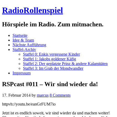
RadioRollenspiel
Hörspiele im Radio. Zum mitmachen.
Startseite
Idee & Team
Nächste Aufführung
Staffel-Archiv
Staffel 0: Enkis vergessene Kinder
Staffel 1: Jakobs goldener Käfig
Staffel 2: Der geplatzte Prinz & andere Kalamitäten
Staffel 3: Im Grab der Mondwandler
Impressum
RSPcast #011 – Wir sind wieder da!
17. Februar 2014
by
marcus
8 Comments
httpvh://youtu.be/eanGrFUM7io
Jetzt ist es endlich soweit, wir sind wieder da und machen weiter!