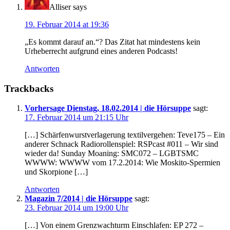
Alliser
says
19. Februar 2014 at 19:36
„Es kommt darauf an.“? Das Zitat hat mindestens kein
Urheberrecht aufgrund eines anderen Podcasts!
Antworten
Trackbacks
Vorhersage Dienstag, 18.02.2014 | die Hörsuppe
sagt:
17. Februar 2014 um 21:15 Uhr
[…] Schärfenwurstverlagerung textilvergehen: Teve175 – Ein
anderer Schnack Radiorollenspiel: RSPcast #011 – Wir sind
wieder da! Sunday Moaning: SMC072 – LGBTSMC
WWWW: WWWW vom 17.2.2014: Wie Moskito-Spermien
und Skorpione […]
Antworten
Magazin 7/2014 | die Hörsuppe
sagt:
23. Februar 2014 um 19:00 Uhr
[…] Von einem Grenzwachturm Einschlafen: EP 272 –